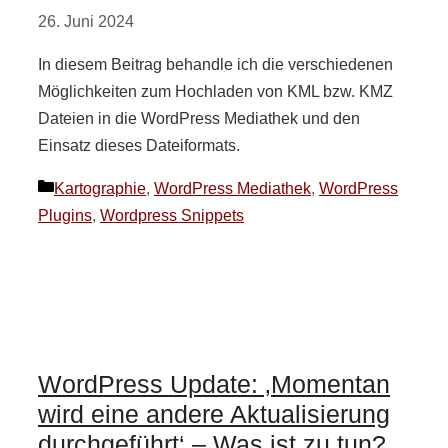
26. Juni 2024
In diesem Beitrag behandle ich die verschiedenen
Möglichkeiten zum Hochladen von KML bzw. KMZ
Dateien in die WordPress Mediathek und den
Einsatz dieses Dateiformats.
Kategorien
Kartographie
,
WordPress Mediathek
,
WordPress
Plugins
,
Wordpress Snippets
WordPress Update: ‚Momentan
wird eine andere Aktualisierung
durchgeführt‘ – Was ist zu tun?