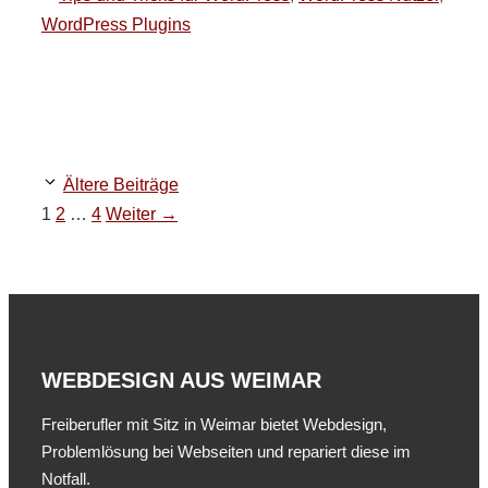
WordPress Plugins
Ältere Beiträge
Seite
Seite
Seite
1
2
…
4
Weiter
→
WEBDESIGN AUS WEIMAR
Freiberufler mit Sitz in Weimar bietet Webdesign,
Problemlösung bei Webseiten und repariert diese im
Notfall.