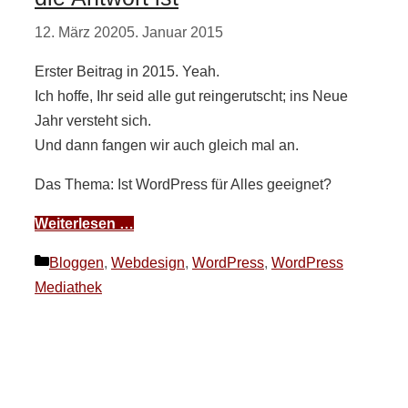
12. März 2020
5. Januar 2015
Erster Beitrag in 2015. Yeah.
Ich hoffe, Ihr seid alle gut reingerutscht; ins Neue
Jahr versteht sich.
Und dann fangen wir auch gleich mal an.
Das Thema: Ist WordPress für Alles geeignet?
Weiterlesen …
Kategorien
Bloggen
,
Webdesign
,
WordPress
,
WordPress
Mediathek