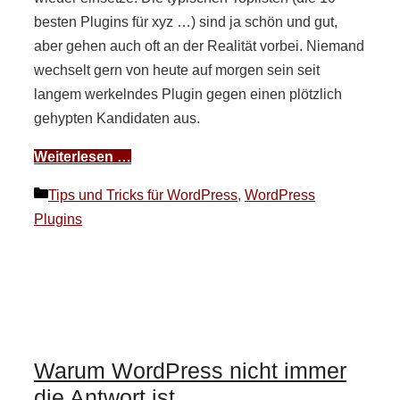
besten Plugins für xyz …) sind ja schön und gut,
aber gehen auch oft an der Realität vorbei. Niemand
wechselt gern von heute auf morgen sein seit
langem werkelndes Plugin gegen einen plötzlich
gehypten Kandidaten aus.
Weiterlesen …
Kategorien
Tips und Tricks für WordPress
,
WordPress
Plugins
Warum WordPress nicht immer
die Antwort ist