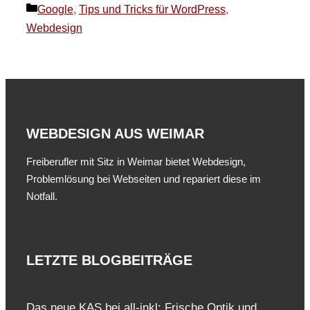
Kategorien
Google
,
Tips und Tricks für WordPress
,
Webdesign
WEBDESIGN AUS WEIMAR
Freiberufler mit Sitz in Weimar bietet Webdesign,
Problemlösung bei Webseiten und repariert diese im
Notfall.
LETZTE BLOGBEITRÄGE
Das neue KAS bei all-inkl: Frische Optik und