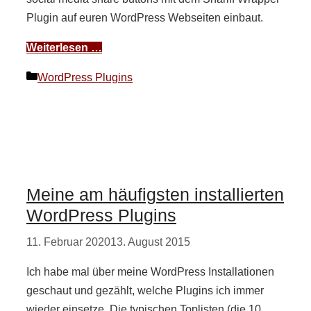
Plugin auf euren WordPress Webseiten einbaut.
Weiterlesen …
Kategorien
WordPress Plugins
Meine am häufigsten installierten
WordPress Plugins
11. Februar 2020
13. August 2015
Ich habe mal über meine WordPress Installationen
geschaut und gezählt, welche Plugins ich immer
wieder einsetze. Die typischen Toplisten (die 10