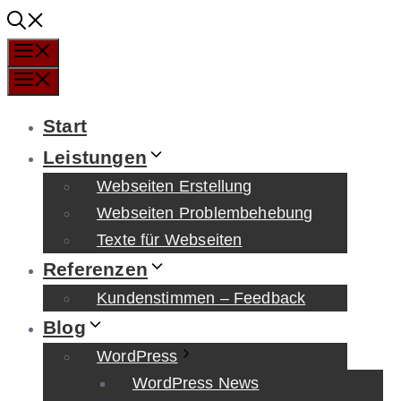
Zum
Inhalt
Menü
springen
Menü
Start
Leistungen
Webseiten Erstellung
Webseiten Problembehebung
Texte für Webseiten
Referenzen
Kundenstimmen – Feedback
Blog
WordPress
WordPress News