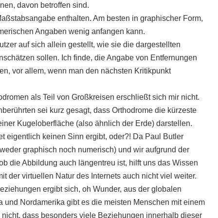
en, davon betroffen sind.
Maßstabsangabe enthalten. Am besten in graphischer Form,
numerischen Angaben wenig anfangen kann.
r auf sich allein gestellt, wie sie die dargestellten
schätzen sollen. Ich finde, die Angabe von Entfernungen
en, vor allem, wenn man den nächsten Kritikpunkt
omen als Teil von Großkreisen erschließt sich mir nicht.
berührten sei kurz gesagt, dass Orthodrome die kürzeste
ner Kugeloberfläche (also ähnlich der Erde) darstellen.
t eigentlich keinen Sinn ergibt, oder?! Da Paul Butler
(weder graphisch noch numerisch) und wir aufgrund der
ob die Abbildung auch längentreu ist, hilft uns das Wissen
er virtuellen Natur des Internets auch nicht viel weiter.
eziehungen ergibt sich, oh Wunder, aus der globalen
pa und Nordamerika gibt es die meisten Menschen mit einem
nicht, dass besonders viele Beziehungen innerhalb dieser