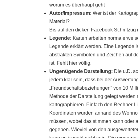
worum es überhaupt geht
Autor/Impressum:
Wer ist der Kartogra
Material?
Bis auf den dicken Facebook Schriftzug i
Legende:
Karten arbeiten normalerweise
Legende erklärt werden. Eine Legende is
abstrakten Symbolen und Zeichen auf de
ist. Fehlt hier völlig.
Ungenügende Darstellung:
Die u.D. sc
jedem klar sein, dass bei der Auswertu
„Freundschaftsbeziehungen“ von 10 Milli
Methode der Darstellung gelegt werden 
kartographieren. Einfach den Rechner 
Koordinaten wurden anhand des Wohnorte
müssen, wobei das stimmen kann oder auch
gegeben. Wieviel von den ausgewerteten
kann es ja wohl nicht sein. Die moderne