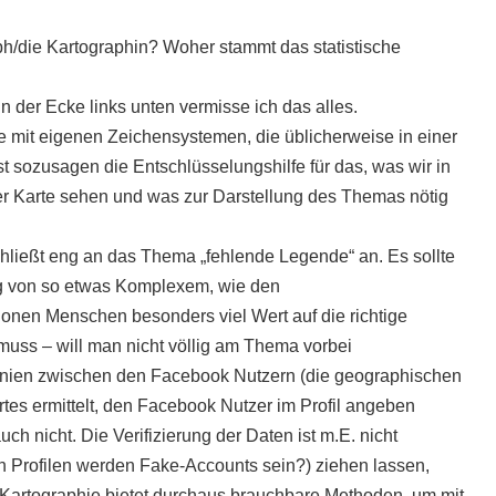
ph/die Kartographin? Woher stammt das statistische
n der Ecke links unten vermisse ich das alles.
 mit eigenen Zeichensystemen, die üblicherweise in einer
t sozusagen die Entschlüsselungshilfe für das, was wir in
r Karte sehen und was zur Darstellung des Themas nötig
hließt eng an das Thema „fehlende Legende“ an. Es sollte
ng von so etwas Komplexem, wie den
onen Menschen besonders viel Wert auf die richtige
muss – will man nicht völlig am Thema vorbei
Linien zwischen den Facebook Nutzern (die geographischen
s ermittelt, den Facebook Nutzer im Profil angeben
 nicht. Die Verifizierung der Daten ist m.E. nicht
 Profilen werden Fake-Accounts sein?) ziehen lassen,
 Kartographie bietet durchaus brauchbare Methoden, um mit