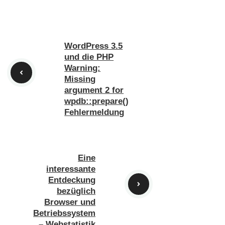
WordPress 3.5
und die PHP
Warning:
Missing
argument 2 for
wpdb::prepare()
Fehlermeldung
Eine
interessante
Entdeckung
bezüglich
Browser und
Betriebssystem
– Webstatistik