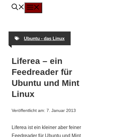
Menü
Zum
Inhalt
springen
Ubuntu - das Linux
Liferea – ein
Feedreader für
Ubuntu und Mint
Linux
Veröffentlicht am:
7. Januar 2013
Liferea ist ein kleiner aber feiner
Feedreader für Ubuntu und Mint