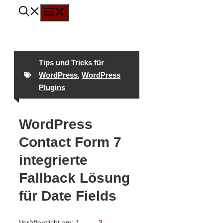
Menü
Zum
Inhalt
springen
Tips und Tricks für
WordPress
,
WordPress
Plugins
WordPress
Contact Form 7
integrierte
Fallback Lösung
für Date Fields
Veröffentlicht am:
1.
3