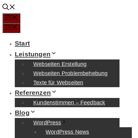
Zum
Inhalt
Menü
springen
Menü
Start
Leistungen
Webseiten Erstellung
Webseiten Problembehebung
Texte für Webseiten
Referenzen
Kundenstimmen – Feedback
Blog
WordPress
WordPress News