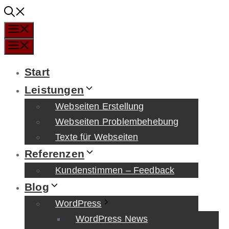
Zum
Inhalt
Menü
springen
Menü
Start
Leistungen
Webseiten Erstellung
Webseiten Problembehebung
Texte für Webseiten
Referenzen
Kundenstimmen – Feedback
Blog
WordPress
WordPress News