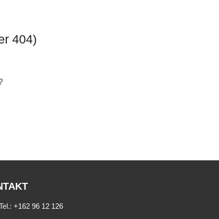
er 404)
?
NTAKT
Tel.:
+162 96 12 126