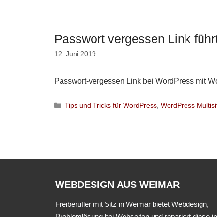
Passwort vergessen Link führt
12. Juni 2019
Passwort-vergessen Link bei WordPress mit Wo
Kategorien
Tips und Tricks für WordPress
,
WordPress Multisi
WEBDESIGN AUS WEIMAR
Freiberufler mit Sitz in Weimar bietet Webdesign,
Problemlösung bei Webseiten und repariert diese i