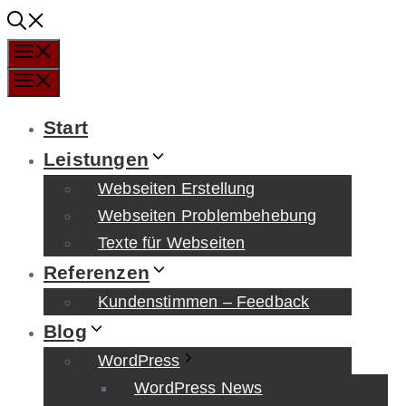
Zum
Inhalt
Menü
springen
Menü
Start
Leistungen
Webseiten Erstellung
Webseiten Problembehebung
Texte für Webseiten
Referenzen
Kundenstimmen – Feedback
Blog
WordPress
WordPress News