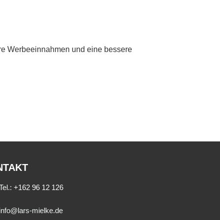
here Werbeeinnahmen und eine bessere
NTAKT
Tel.:
+162 96 12 126
info@lars-mielke.de